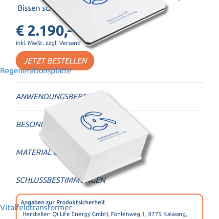
Bissen schmecken können.
€ 2.190,–
inkl. MwSt. zzgl. Versand
JETZT BESTELLEN
Regenerationsplatte
ANWENDUNGSBEREICHE
BESONDERHEITEN
MATERIAL UND VERPACKUNG
SCHLUSSBESTIMMUNGEN
Angaben zur Produktsicherheit
Vitalfeldtransformer
Hersteller: Qi Life Energy GmbH, Fohlenweg 1, 8775 Kalwang,