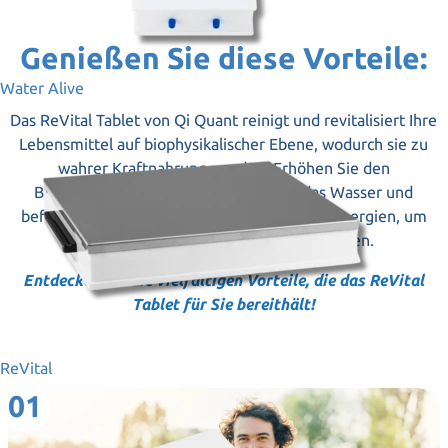
Genießen Sie diese Vorteile:
Water Alive
Das ReVital Tablet von Qi Quant reinigt und revitalisiert Ihre
Lebensmittel auf biophysikalischer Ebene, wodurch sie zu
wahrer Kraftnahrung werden. Erhöhen Sie den
Biophotonengehalt, revitalisieren Sie das Wasser und
befreien Sie Ihre Nahrung von belastenden Energien, um
Geschmack und Nährstoffe zu optimieren.
Entdecken Sie die vielfältigen Vorteile, die das ReVital
Tablet für Sie bereithält!
ReVital
01