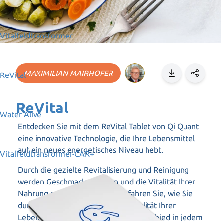
Vitalfeldtransformer
MAXIMILIAN MAIRHOFER
ReVital
ReVital
Water Alive
Entdecken Sie mit dem ReVital Tablet von Qi Quant
eine innovative Technologie, die Ihre Lebensmittel
auf ein neues energetisches Niveau hebt.
Vitalfeldtransformer-CAR+
Durch die gezielte Revitalisierung und Reinigung
werden Geschmack, Aromen und die Vitalität Ihrer
Nahrung spürbar verbessert. Erfahren Sie, wie Sie
durch einfache Anwendung die Qualität Ihrer
Lebensmittel steigern und den Unterschied in jedem