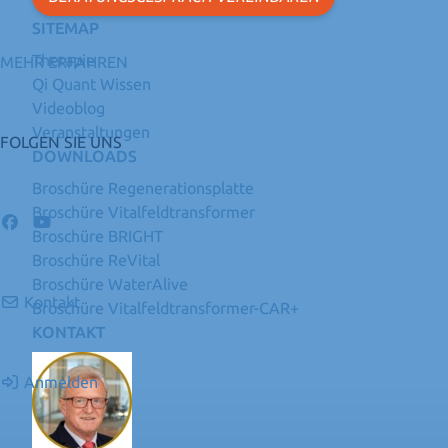
SITEMAP
Therapie
MEHR ERFAHREN
Qi Quant Wissen
Videoblog
Veranstaltungen
FOLGEN SIE UNS
DOWNLOADS
Broschüre Regenerationsplatte
Broschüre Vitalfeldtransformer
Broschüre BRIGHT
Broschüre ReVital
Broschüre WaterAlive
Kontakt
Broschüre Vitalfeldtransformer-CAR+
KONTAKT
Anmelden