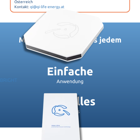
Österreich
Kontakt:
qi@qi-life-energy.at
Mehr Lebenskraft aus jedem
Bissen!
Einfache
BRIGHT
Anwendung
Schnelles
Ergebnis