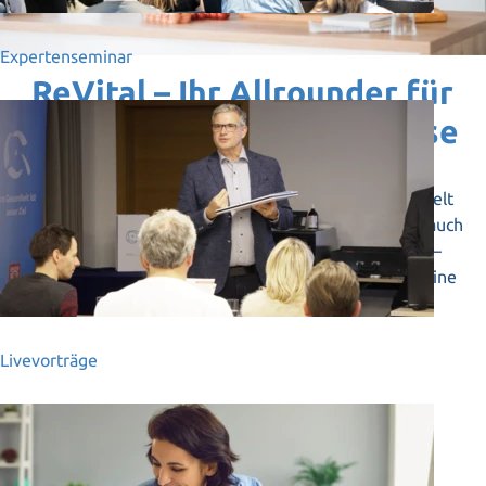
Expertenseminar
ReVital – Ihr Allrounder für
ein energiereiches Zuhause
Das ReVital ist ein Multitalent. Ursprünglich entwickelt
für biophysikalische Anwendung, bereichert es jetzt auch
Ihren Alltag. Ob Kleidung, Schuhe oder Kosmetika –
geben Sie all Ihren Gegenständen mit dem ReVital eine
neue, positive Energie.
Livevorträge