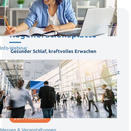
QI QUANT
Regenerationsplatte
Info-Webinar
Gesunder Schlaf, kraftvolles Erwachen
Verwandeln Sie Ihren Schlafplatz in eine Quelle der
Erholung. Die Qi Quant Regenerationsplatte schenkt
Ihnen jeden Abend einen Rückzugsort, um einen
heilsamen und regenerativen Schlaf zu genießen.
€ 1.490,–
inkl. MwSt. zzgl. Versand
ZUM PRODUKT
Messen & Veranstaltungen